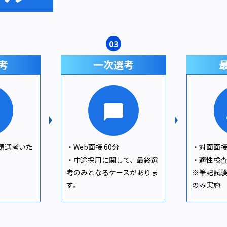
03
考
一次選考
類選考いた
・Web面接 60分
・対面面接
・中途採用に関して、最終選
・適性検査
考のみとなるケースがありま
※筆記試
す。
のみ実施