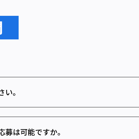
問
さい。
、応募は可能ですか。