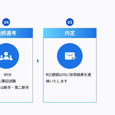
04
05
最終選考
内定
 60分
約1週間以内に採用結果を連
/筆記試験
絡いたします
験は新卒・第二新卒