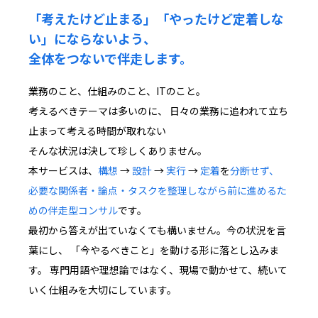
「考えたけど止まる」「やったけど定着しな
い」にならないよう、
全体をつないで伴走します。
業務のこと、仕組みのこと、ITのこと。
考えるべきテーマは多いのに、 日々の業務に追われて立ち
止まって考える時間が取れない
――そんな状況は決して珍しくありません。
本サービスは、
構想
→
設計
→
実行
→
定着
を
分断せず、
必要な関係者・論点・タスクを整理しながら前に進めるた
めの伴走型コンサル
です。
最初から答えが出ていなくても構いません。今の状況を言
葉にし、 「今やるべきこと」を動ける形に落とし込みま
す。 専門用語や理想論ではなく、現場で動かせて、続いて
いく仕組みを大切にしています。