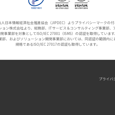
人日本情報経済社会推進協会（JIPDEC）よりプライバシーマークの
ション株式会社より、総務部、ITサービス＆コンサルティング事業部、
発事業部を対象としてISO/IEC 27001（ISMS）の認証を取得していま
事業部、およびソリューション開発事業部においては、同認証の範囲内に
規格であるISO/IEC 27017の認証も取得しています。
プライバ