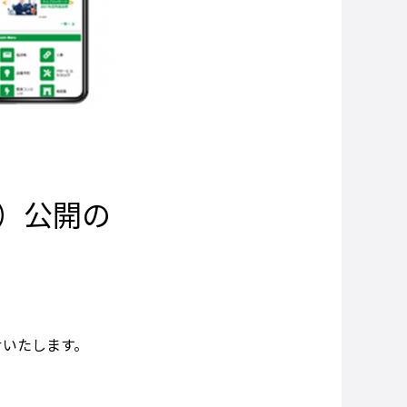
P）公開の
せいたします。
。