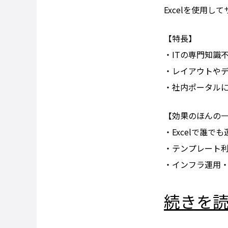
Excelを使用
【特長】
・ITの専門知識
・レイアウトや
・社内ポータル
【効果のほんの
・Excelで誰
・テンプレート
・インフラ運用
続きを読