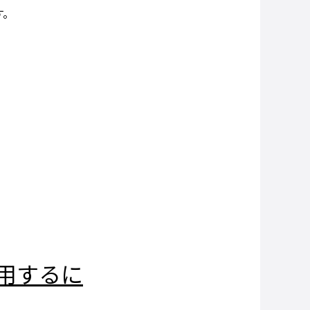
す。
！
活用するに