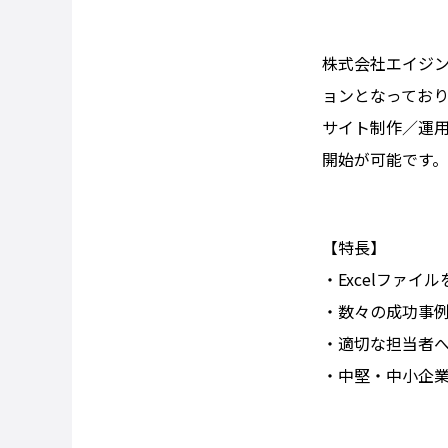
株式会社エイジ
ョンとなってお
サイト制作／運用
開始が可能です。
【特長】
・Excelファ
・数々の成功事
・適切な担当者
・中堅・中小企業向