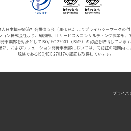
人日本情報経済社会推進協会（JIPDEC）よりプライバシーマークの
ション株式会社より、総務部、ITサービス＆コンサルティング事業部、
発事業部を対象としてISO/IEC 27001（ISMS）の認証を取得していま
事業部、およびソリューション開発事業部においては、同認証の範囲内に
規格であるISO/IEC 27017の認証も取得しています。
プライバ